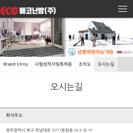
Brand Stroy
시험성적서및특허증
조직도
오시는길
오시는길
회사주소
광주광역시 북구 하남대로 577 (동림동 913-5) 1F